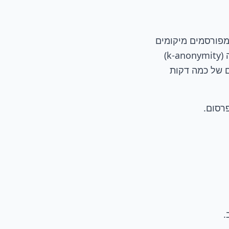
ציה 6 (שטח כ-36 קמ"ר לתא). לא מפורסמים מיקומים
מדויקים, מספרי לוחיות, מזהי ציוד או ספירות רכב. נאכף סף מינימום גודל קבוצה (k-anonymity)
ם של כמה דקות
.