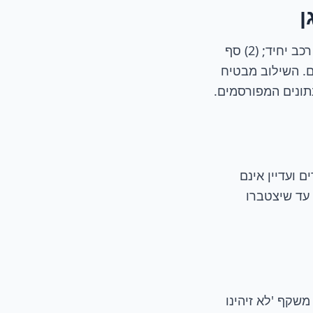
ן
הפרסום מבוסס על שלושה עקרונות: (1) אגרגציה מלאה לפי תא - לא ניתן לזהות רכב יחיד; (2) סף
ירוע לפרסום. השילוב מבטיח
תונים המפורסמים.
 ועדיין אינם
 עד שיצטברו
משקף 'לא זיהינו