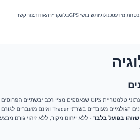
טחת מידע
טכנולוגיות
שיבושי GPS
בלוג
קריירה
אודות
צור קשר
גיה
ים
המפה מבוססת על נתוני טלמטריית GPS שנאספים מציי רכב יבשתיים
אלפי כלי רכב. הנתונים הגולמיים מעובדים בשרתי Tracer ואינם
זוהו בפועל בלבד
- ללא ייחוס מקור, ללא זיהוי גורם מבצע