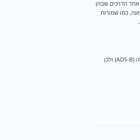
 אחר הדרכים שבהן
ועה, כמו שמורות
להרחבה ולגיבוי חיצוני, ניתן לעיין במקורות הבאים - הם מבוססים על נתוני תעופה (ADS-B) ולכן