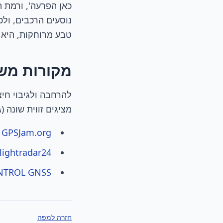
כאן הפרעה', ורמת ה
נוסעים הרכבים, ולכ
טבע מרוחקות, היא 
מקורות מש
מציגים זווית שונה 
GPSJam.org
-
Flightradar24 - מעקב זיוף S
NTROL GNSS
חזרה למפה