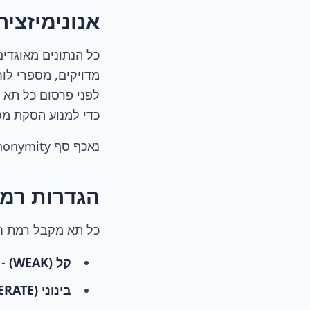
אנונימיזציה
לפני פרסום כל תא -
כדי למנוע הסקת מס
נאכף סף k-anonymity מינימלי (גודל קבוצה מינימלי לפני הצגת אזור) לפני כל פרסום.
הגדרות רמ
כל תא מקבל רמת חומרה לנפרד ע
קל (WEAK)
- אנומ
בינוני (MODERATE)