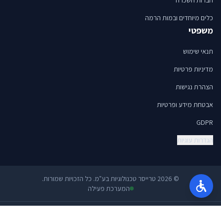
כלים מיוחדים ובמות הרמה
משפטי
תנאי שימוש
מדיניות פרטיות
הצהרת נגישות
אבטחת מידע ופרטיות
GDPR
הגדרות עוגיות
© 2026 טרייסר טכנולוגיות בע"מ. כל הזכויות שמורות.
המערכת פעילה
🔒
הצפנה SSL 256-bit
🛡️
שירות בתקן ISO 27001
🇮🇱
מאגרי מידע Tier III
⚡
זמינות 99.9%