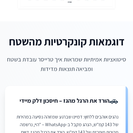
דוגמאות קונקרטיות מהשטח
סיטואציות אמיתיות שמראות איך טרייסר עובדת בשטח
ומביאה תוצאות מדידות
🚗
הורד את הרגל מהגז – חיסכון דלק מיידי
נהגים אוהבים ללחוץ: דמיינו שברגע שמזוהה נסיעה במהירות
של 143 קמ"ש, הנהג מקבל ב-WhatsApp – "היי, נרשמה
מהירות מופרזת של 143 קמ"ש. הורד את הרגל מהגז. דיווח